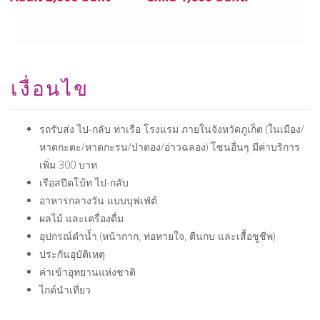
เงื่อนไข
รถรับส่ง ไป-กลับ ท่าเรือ โรงแรม ภายในจังหวัดภูเก็ต (ในเมือง/
หาดกะตะ/หาดกะรน/ป่าตอง/อ่าวฉลอง) โซนอื่นๆ มีค่าบริการ
เพิ่ม 300 บาท
เรือสปีดโบ้ท ไป-กลับ
อาหารกลางวัน แบบบุฟเฟ่ต์
ผลไม้ และเครื่องดื่ม
อุปกรณ์ดำน้ำ (หน้ากาก, ท่อหายใจ, ตีนกบ และเสื้อชูชีพ)
ประกันอุบัติเหตุ
ค่าเข้าอุทยานแห่งชาติ
ไกด์นำเที่ยว